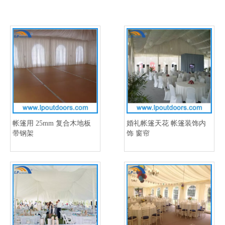
帐篷用 25mm 复合木地板
婚礼帐篷天花 帐篷装饰内
带钢架
饰 窗帘