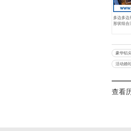
多边多边
形状组合
餐饮
豪华铝
活动婚
查看