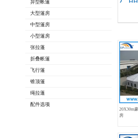
异型帐篷
大型篷房
中型篷房
小型篷房
张拉蓬
折叠帐篷
飞行篷
锥顶篷
绳拉蓬
配件选项
20X30
房