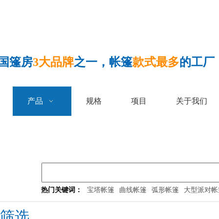
国篷房
3大品牌
之一，帐篷
款式最多
的工厂
产品
规格
项目
关于我们
热门关键词：
宝塔帐篷
曲线帐篷
弧形帐篷
大型派对帐
筛选