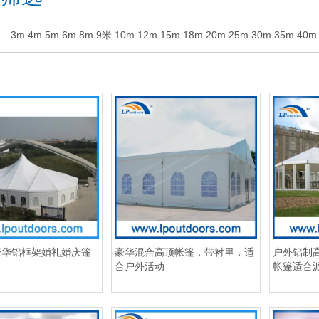
3m
4m
5m
6m
8m
9米
10m
12m
15m
18m
20m
25m
30m
35m
40m
m豪华铝框架婚礼婚庆篷
豪华混合高顶帐篷，带衬里，适
户外铝制
合户外活动
帐篷适合