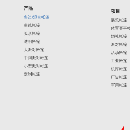
产品
项目
多边/混合帐篷
展览帐篷
曲线帐篷
体育赛事
弧形帐篷
婚礼帐篷
透明帐篷
派对帐篷
大派对帐篷
活动帐篷
中间派对帐篷
工业帐篷
小型派对帐篷
机库帐篷
定制帐篷
广告帐篷
军用帐篷