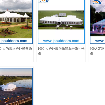
00 人的豪华户外帐篷婚
1000 人户外豪华帐篷混合婚礼帐
300人定
篷
篷