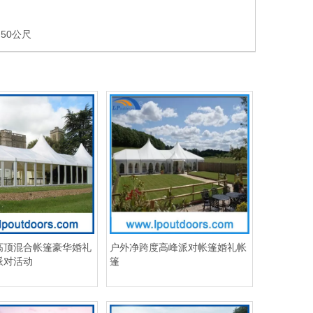
50公尺
高顶混合帐篷豪华婚礼
户外净跨度高峰派对帐篷婚礼帐
派对活动
篷