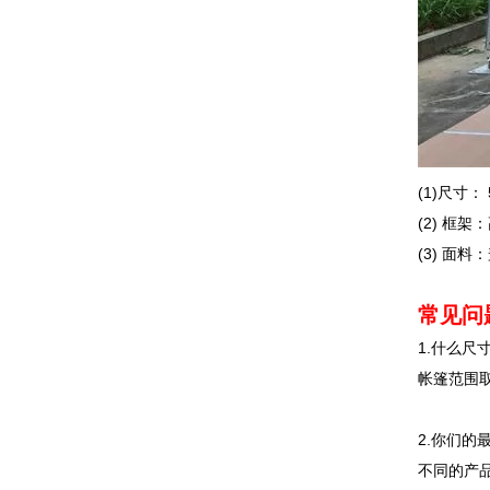
(1)尺寸
(2) 框
(3) 面
常见问
1.什么尺
帐篷范围取
2.你们的
不同的产