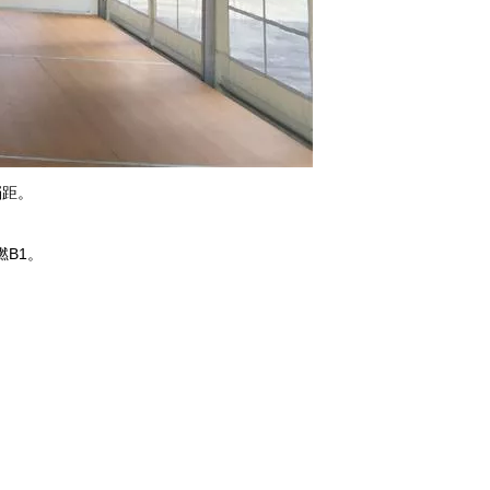
档距。
燃B1。