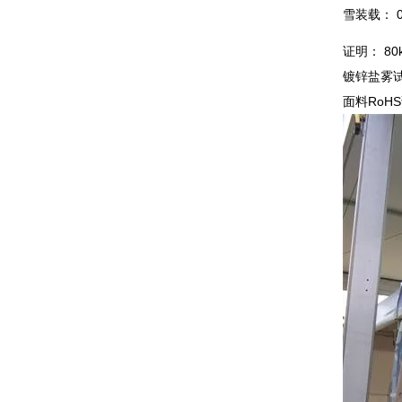
雪装载： 0.
证明： 8
镀锌盐雾试
面料RoHS