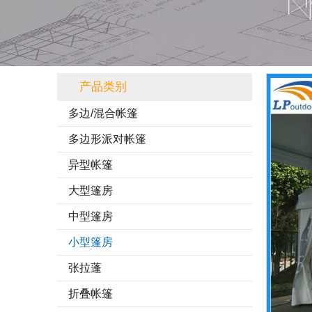
产品类别
多边/混合帐篷
多边形派对帐篷
异型帐篷
大型篷房
中型篷房
小型篷房
张拉蓬
折叠帐篷