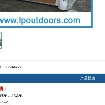
牌：
LPoutdoors
产品描述
情：
架5年，织品3年。
km/h.