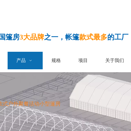
国篷房
3大品牌
之一，帐篷
款式最多
的工厂
产品
规格
项目
关于我们
欧式户外聚餐活动小型篷房