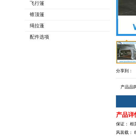
飞行篷
锥顶篷
绳拉蓬
配件选项
分享到：
产品品
产品详
保证： 框
风装载： 80