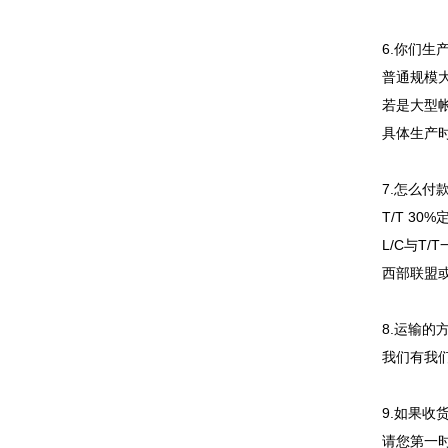
6.你们生
普通规模
若是大型帐
具体生产
7.怎么付
T/T 3
L/C与T/
西部联盟或
8.运输的
我们有我
9.如果
请您第一