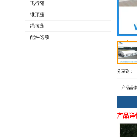
飞行篷
锥顶篷
绳拉蓬
配件选项
分享到：
产品品
产品详