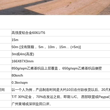
高强度铝合金6061/T6
15m
50m [没有限额， 5m， 10m， 15m… (+5m)]
3m或4m(高度)
166X87X3mm
850g/sqm乙烯基织品上层覆盖， 650g/sqm乙烯基织品侧壁
80km/h
0.3kn/sqm
时间
以一个人为例，产品制造时间是大约10日在付款收货以后。20尺
T/T 30%定金， 70%在发运之前。即期 L/C。 西部联盟或Payp
广州黄埔或深圳盐田口岸。