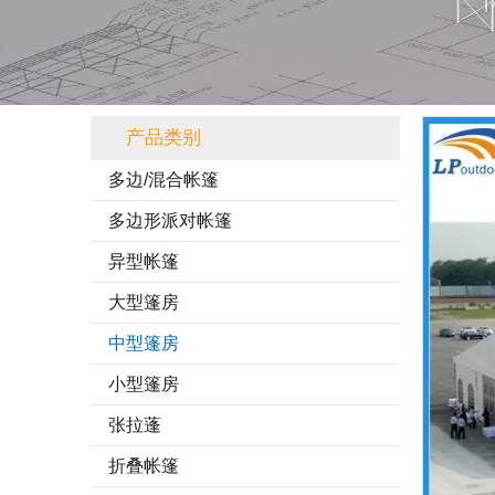
产品类别
多边/混合帐篷
多边形派对帐篷
异型帐篷
大型篷房
中型篷房
小型篷房
张拉蓬
折叠帐篷