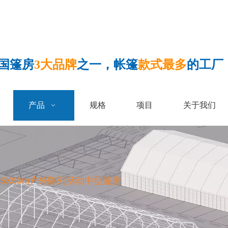
国篷房
3大品牌
之一，帐篷
款式最多
的工厂
产品
规格
项目
关于我们
15X50m户外陈列活动中型篷房