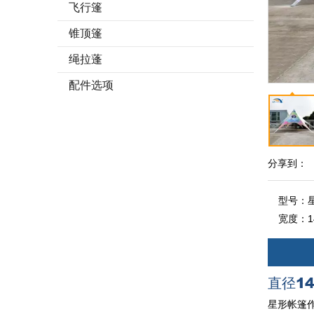
飞行篷
锥顶篷
绳拉蓬
配件选项
分享到：
型号：
宽度：
直径1
星形帐篷