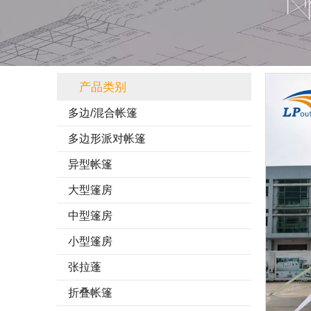
产品类别
多边/混合帐篷
多边形派对帐篷
异型帐篷
大型篷房
中型篷房
小型篷房
张拉蓬
折叠帐篷