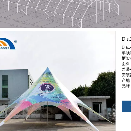
Di
Di
单顶
框架
面料
盖带
安装
产地
品牌 