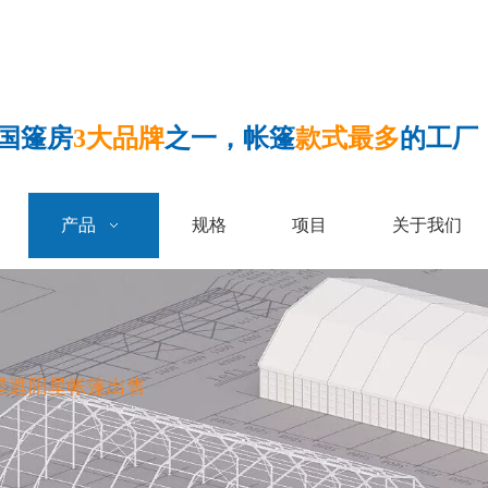
国篷房
3大品牌
之一，帐篷
款式最多
的工厂
产品
规格
项目
关于我们
告星遮阳星帐篷出售