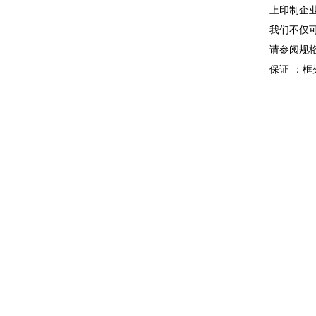
上印制企
我们不仅
请参阅规
保证
：框