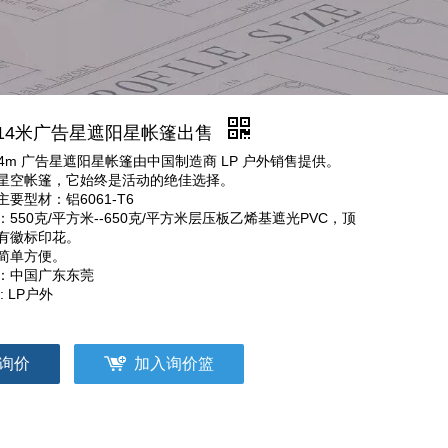
a14米广告星遮阳星帐篷出售
a14m 广告星遮阳星帐篷由中国制造商 LP 户外销售提供。
星空帐篷，它始终是活动的绝佳选择。
主要型材：铝6061-T6
：550克/平方米--650克/平方米层压板乙烯基遮光PVC，顶
有徽标印花。
简单方便。
：中国广东东莞
: LP户外
询价
加入询价篮