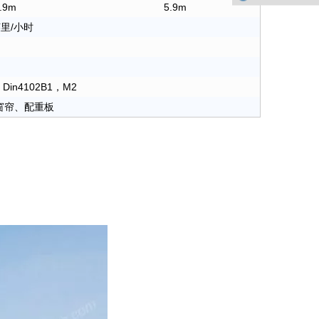
.9m
5.9m
英里/小时
in4102B1，M2
窗帘、配重板