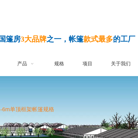
国篷房
3大品牌
之一，帐篷
款式最多
的工厂
产品
规格
项目
关于我们
3-6m单顶框架帐篷规格