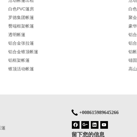
活动帐篷出租
活动
白色PVC篷房
白色
罗德集团帐篷
聚会
臀端框架帐篷
豪华
透明帐篷
铝合
铝合金张拉篷
铝合
铝合金锥顶帐篷
铝帐
铝框架帐篷
锚固
锥顶活动帐篷
高山
+008615989645266
帐篷
留下您的信息