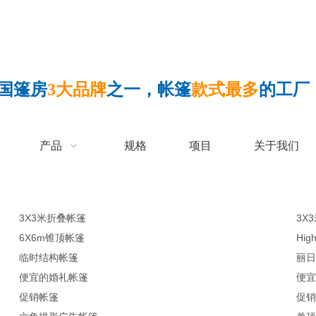
国篷房
3大品牌
之一，帐篷
款式最多
的工厂
产品
规格
项目
关于我们
3X3米折叠帐篷
3X
6X6m锥顶帐篷
Hig
临时结构帐篷
丽日
便宜的婚礼帐篷
便宜
促销帐篷
促销