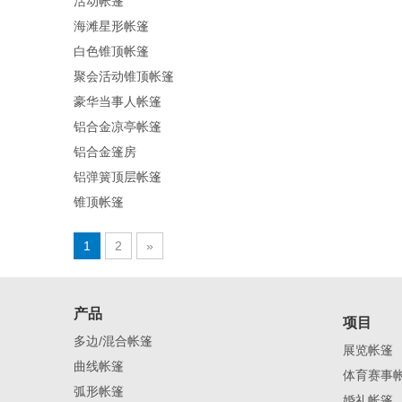
活动帐篷
海滩星形帐篷
白色锥顶帐篷
聚会活动锥顶帐篷
豪华当事人帐篷
铝合金凉亭帐篷
铝合金篷房
铝弹簧顶层帐篷
锥顶帐篷
1
2
»
产品
项目
多边/混合帐篷
展览帐篷
曲线帐篷
体育赛事
弧形帐篷
婚礼帐篷