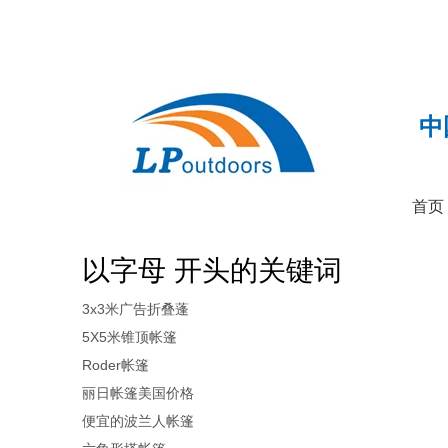
中
首页
以字母 开头的关键词
3x3米广告折叠蓬
5X5米锥顶帐篷
Roder帐篷
丽日帐篷美国价格
便宜的波兰人帐篷